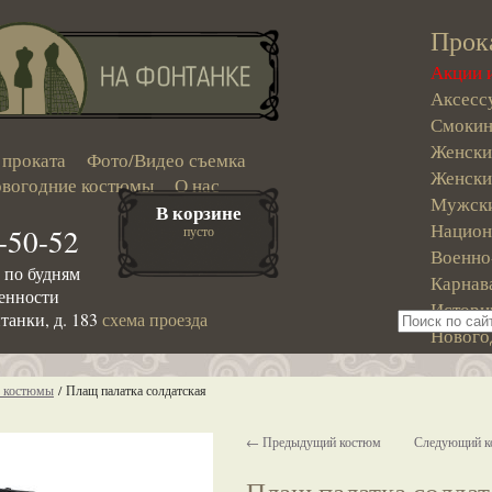
Прок
Акции 
Аксесс
Смокин
Женски
 проката
Фото/Видео съемка
Женски
вогодние костюмы
О нас
Мужски
В корзине
Национ
-50-52
пусто
Военно
0 по будням
Карнав
ренности
Истори
танки, д. 183
схема проезда
Нового
е костюмы
/
Плащ палатка солдатская
← Предыдущий костюм
Следующий 
Плащ палатка солдат