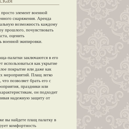
е просто элемент военной
енного снаряжения. Аренда
икальную возможность каждому
у прошлого, почувствовать
кста, оценить
ь военной экипировки.
ща-палатки заключаются в его
т использоваться как укрытие
плое покрытие или даже как
их мероприятий. Плащ легко
 что позволяет брать его с
роприятия, праздники или
характеристикам, он подходит
ечивая надежную защиту от
е вы найдете плащ палатку в
ирует комфортность