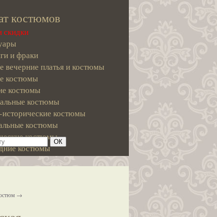
ат костюмов
и скидки
уары
ги и фраки
е вечерние платья и костюмы
е костюмы
е костюмы
альные костюмы
-исторические костюмы
альные костюмы
ческие костюмы
дние костюмы
костюм →
ская