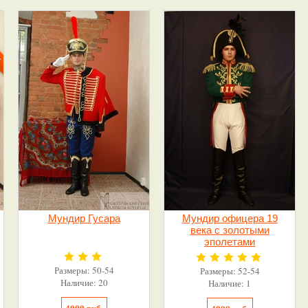
Мундир Гусара
Мундир офицера 19
века с золотыми
эполетами
Размеры: 50-54
Размеры: 52-54
Наличие: 20
Наличие: 1
4000 руб.