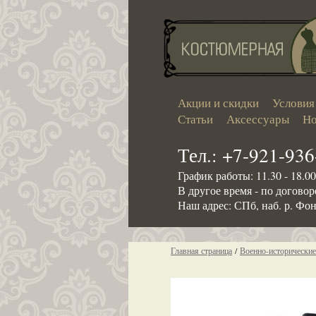
Акции и скидки
Условия
Статьи
Аксессуары
Но
Тел.: +7-921-936
График работы: 11.30 - 18.0
В другое время - по догово
Наш адрес: СПб, наб. р. Фон
Главная страница
/
Военно-исторически