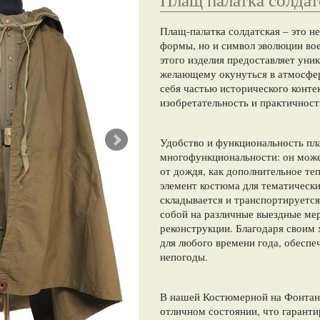
Плащ-палатка солдатская – это н
формы, но и символ эволюции во
этого изделия предоставляет ун
желающему окунуться в атмосфер
себя частью исторического конте
изобретательность и практичност
Удобство и функциональность пла
многофункциональности: он може
от дождя, как дополнительное те
элемент костюма для тематическ
складывается и транспортируется,
собой на различные выездные ме
реконструкции. Благодаря своим 
для любого времени года, обесп
непогоды.
В нашей Костюмерной на Фонтанк
отличном состоянии, что гарант