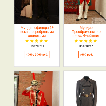
Мундир офицера 19
Мундир
века с серебряными
Преображенского
эполетами
полка. Флейтщик.
Наличие: 1
Наличие: 5
4000 / 3000 руб.
4000 руб.