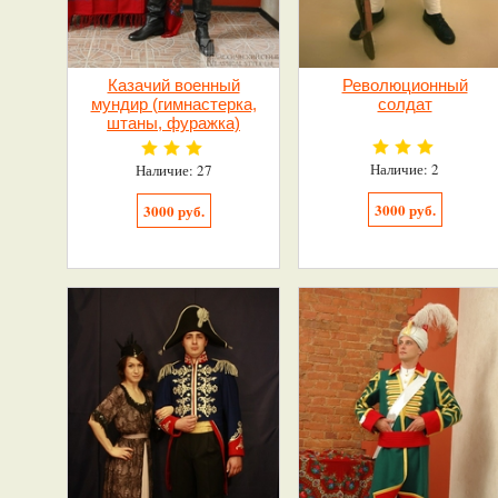
Казачий военный
Революционный
мундир (гимнастерка,
солдат
штаны, фуражка)
Наличие: 2
Наличие: 27
3000 руб.
3000 руб.