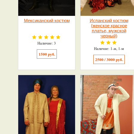
Мексиканский костюм
Испанский костюм
(женское красное
платье, мужской
черный)
Наличие: 3
Наличие: 1-ж, 1-м
1500 руб.
2500 / 3000 руб.