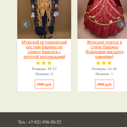
Мужской исторический
Женское платье в
костюм барокко из
стиле барокко
синего бархата с
(Бордовое,расшито
золотой аппликацией
камнями)
Размеры: 48-52
Размеры: 44-46
Наличие: 6
Наличие: 1
3000 руб.
3000 руб.
Тел.:
+7-921-936-50-52