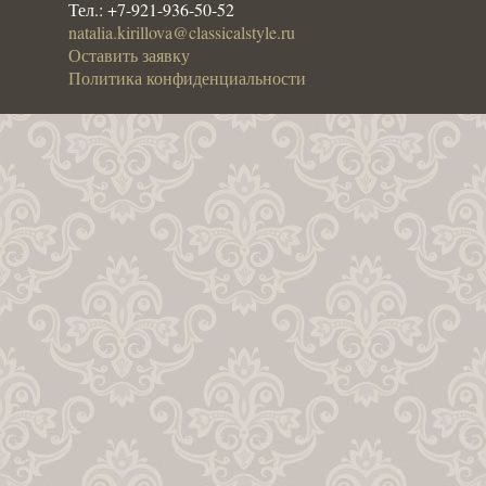
Тел.:
+7-921-936-50-52
natalia.kirillova@classicalstyle.ru
Оставить заявку
Политика конфиденциальности