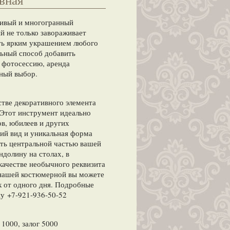
сивый и многогранный
й не только завораживает
ать ярким украшением любого
льный способ добавить
 фотосессию, аренда
ный выбор.
тве декоративного элемента
 Этот инструмент идеально
ов, юбилеев и других
ий вид и уникальная форма
ать центральной частью вашей
долину на столах, в
 качестве необычного реквизита
 нашей костюмерной вы можете
к от одного дня. Подробные
у +7-921-936-50-52
 1000, залог 5000