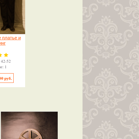
 платье и
инг
 42-52
е: 1
00 руб.