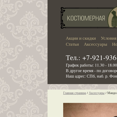
Акции и скидки
Условия
Статьи
Аксессуары
Но
Тел.: +7-921-936
График работы: 11.30 - 18.0
В другое время - по догово
Наш адрес: СПб, наб. р. Фон
Главная страница
/
Аксессуары
/
Мандол