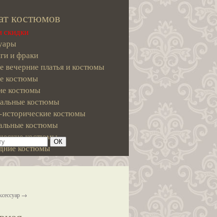
ат костюмов
и скидки
уары
ги и фраки
е вечерние платья и костюмы
е костюмы
е костюмы
альные костюмы
-исторические костюмы
альные костюмы
ческие костюмы
дние костюмы
ксессуар →
вная