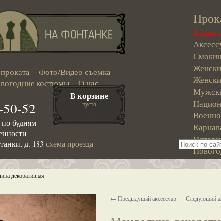
Прок
Акции 
Аксесс
Смокин
Женски
 проката
Фото/Видео съемка
Женски
вогодние костюмы
О нас
Мужски
В корзине
Национ
-50-52
пусто
Военно
0 по будням
Карнав
ренности
Истори
танки, д. 183
схема проезда
Нового
ина декоративная
← Предыдущий аксессуар
Следующий а
Мандолина декорати