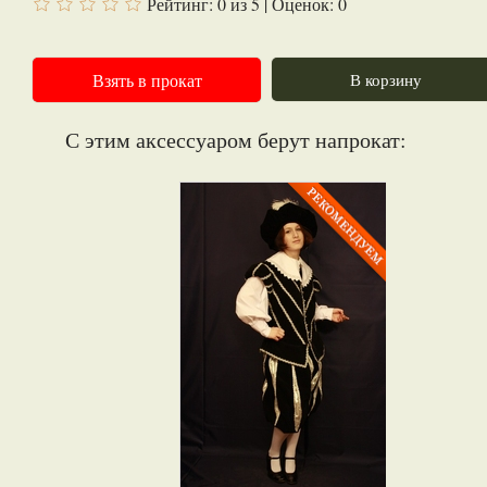
Рейтинг:
0
из
5
| Оценок:
0
Взять в прокат
В корзину
С этим аксессуаром берут напрокат: