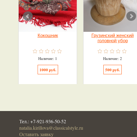
Кокошник
Грузинский женский
головной убор
Наличие: 1
Наличие: 2
1000 руб.
500 руб.
Тел.:
+7-921-936-50-52
natalia.kirillova@classicalstyle.ru
Оставить заявку