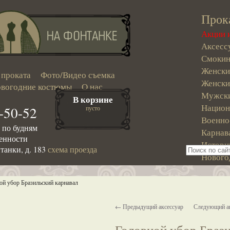
Прок
Акции 
Аксесс
Смокин
Женски
 проката
Фото/Видео съемка
Женски
вогодние костюмы
О нас
Мужски
В корзине
Национ
-50-52
пусто
Военно
0 по будням
Карнав
ренности
Истори
танки, д. 183
схема проезда
Нового
ой убор Бразильский карнавал
← Предыдущий аксессуар
Следующий а
Головной убор Брази