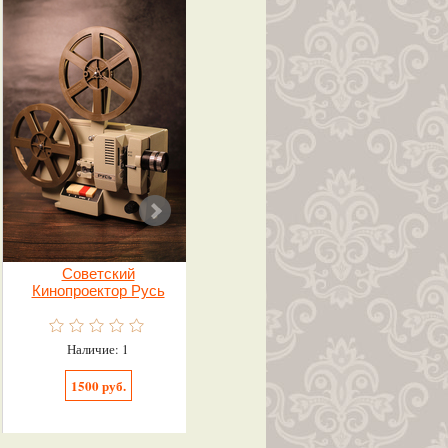
Советский
Набор «хлеб соль»
Кинопроектор Русь
(поднос, рушник,
солонка)
Наличие: 1
Наличие: 1
1500 руб.
1000 руб.