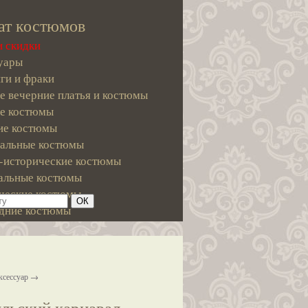
ат костюмов
и скидки
уары
ги и фраки
е вечерние платья и костюмы
е костюмы
е костюмы
альные костюмы
-исторические костюмы
альные костюмы
ческие костюмы
дние костюмы
ксессуар →
льский карнавал