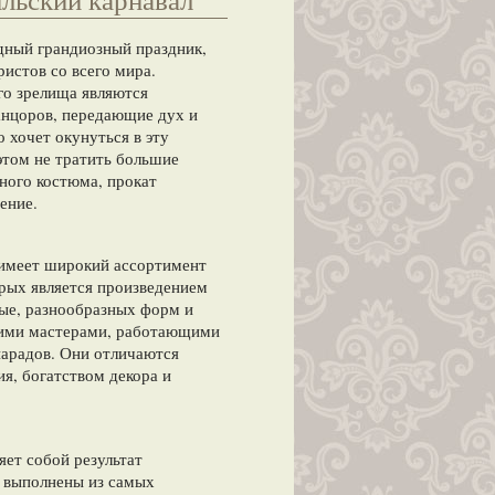
одный грандиозный праздник,
истов со всего мира.
го зрелища являются
нцоров, передающие дух и
о хочет окунуться в эту
этом не тратить большие
ного костюма, прокат
ение.
имеет широкий ассортимент
орых является произведением
ые, разнообразных форм и
шими мастерами, работающими
арадов. Они отличаются
я, богатством декора и
ет собой результат
 выполнены из самых