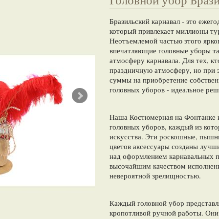
Бразильский карнавал - это ежег
который привлекает миллионы тур
Неотъемлемой частью этого ярко
впечатляющие головные уборы та
атмосферу карнавала. Для тех, кт
праздничную атмосферу, но при 
суммы на приобретение собствен
головных уборов - идеальное реш
Наша Костюмерная на Фонтанке 
головных уборов, каждый из кот
искусства. Эти роскошные, пышн
цветов аксессуары созданы луч
над оформлением карнавальных п
высочайшим качеством исполнени
невероятной зрелищностью.
Каждый головной убор представля
кропотливой ручной работы. Они