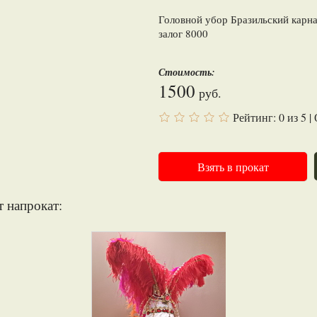
Головной убор Бразильский карна
залог 8000
Стоимость:
1500
руб.
Рейтинг:
0
из
5
|
Взять в прокат
т напрокат: