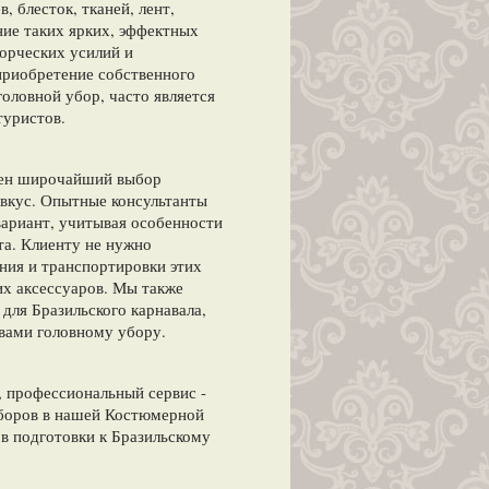
, блесток, тканей, лент,
ние таких ярких, эффектных
орческих усилий и
риобретение собственного
головной убор, часто является
туристов.
лен широчайший выбор
вкус. Опытные консультанты
ариант, учитывая особенности
та. Клиенту не нужно
ния и транспортировки этих
их аксессуаров. Мы также
для Бразильского карнавала,
 вами головному убору.
, профессиональный сервис -
уборов в нашей Костюмерной
в подготовки к Бразильскому